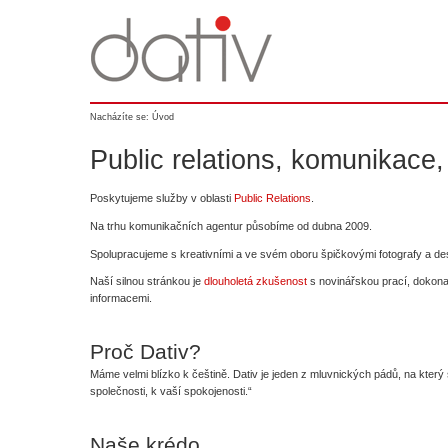
Nacházíte se:
Úvod
Public relations, komunikace,
Poskytujeme služby v oblasti
Public Relations
.
Na trhu komunikačních agentur působíme od dubna 2009.
Spolupracujeme s kreativními a ve svém oboru špičkovými fotografy a de
Naší silnou stránkou je
dlouholetá zkušenost
s novinářskou prací, dokonal
informacemi.
Proč Dativ?
Máme velmi blízko k češtině. Dativ je jeden z mluvnických pádů, na kt
společnosti, k vaší spokojenosti.“
Naše krédo